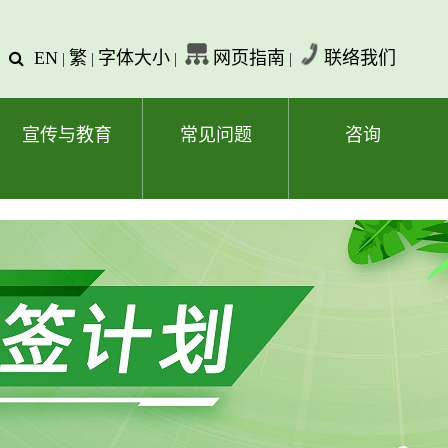
EN
繁
字体大小
网页指南
联络我们
查
|
|
|
|
询
文
字
宣传与教育
常见问题
咨询