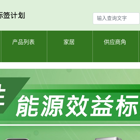
输
入
查
询
产品列表
家居
供应商角
文
字