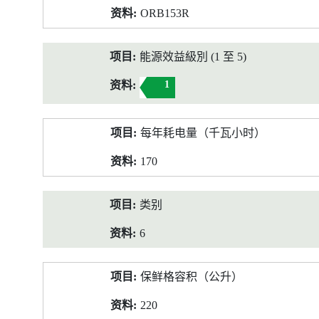
ORB153R
能源效益級別 (1 至 5)
1
每年耗电量（千瓦小时）
170
类别
6
保鲜格容积（公升）
220