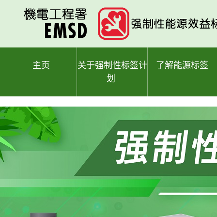
跳
至
主
要
内
容
主页
关于强制性标签计
了解能源标签
划