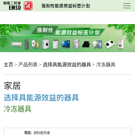
跳
至
主
要
内
容
主页
> 产品列表 >
选择具能源效益的器具
> 冷冻器具
家居
选择具能源效益的器具
冷冻器具
产
资料提供者
品