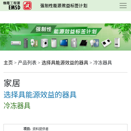
跳
至
主
要
内
容
主页
> 产品列表 >
选择具能源效益的器具
> 冷冻器具
家居
选择具能源效益的器具
冷冻器具
产
资料提供者
品