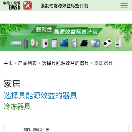
跳
至
主
要
内
容
主页
> 产品列表 >
选择具能源效益的器具
> 冷冻器具
家居
选择具能源效益的器具
冷冻器具
产
资料提供者
品