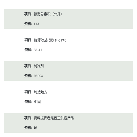
额定总容积（公升）
113
能源效益指数 (Iε) (%)
36.41
制冷剂
R600a
制造地方
中国
资料提供者是否正供应产品
是