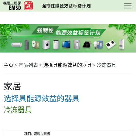
跳
至
主
要
内
容
主页
> 产品列表 >
选择具能源效益的器具
> 冷冻器具
家居
选择具能源效益的器具
冷冻器具
产
资料提供者
品