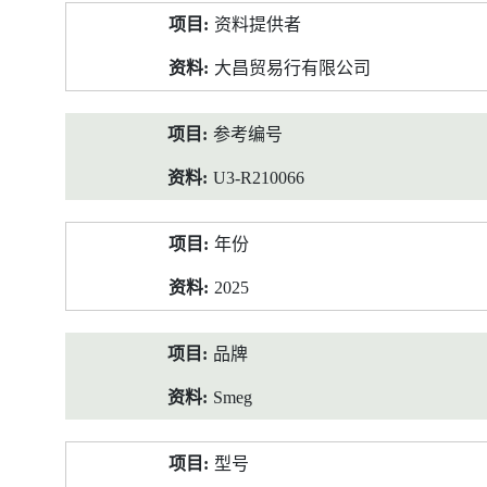
产
资料提供者
品
资
大昌贸易行有限公司
料
参考编号
U3-R210066
年份
2025
品牌
Smeg
型号