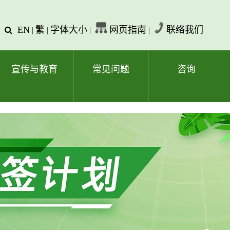
EN
繁
字体大小
网页指南
联络我们
查
|
|
|
|
询
文
字
宣传与教育
常见问题
咨询