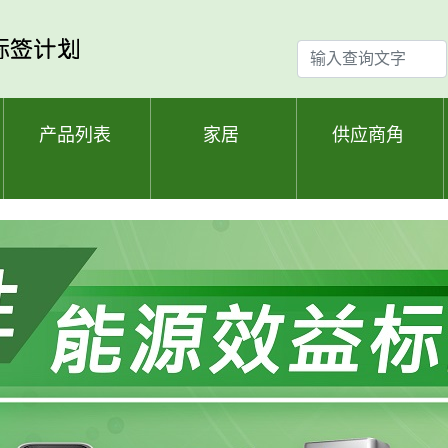
输
入
查
询
产品列表
家居
供应商角
文
字