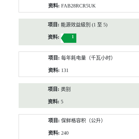
FAB28RCR5UK
能源效益級別 (1 至 5)
1
每年耗电量（千瓦小时）
131
类别
5
保鲜格容积（公升）
240