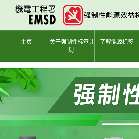
跳
至
主
要
内
容
主页
关于强制性标签计
了解能源标签
划