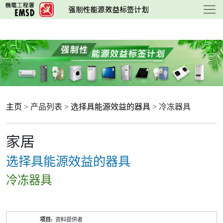
跳
至
主
要
内
容
主页
> 产品列表 >
选择具能源效益的器具
> 冷冻器具
家居
选择具能源效益的器具
冷冻器具
产
资料提供者
品