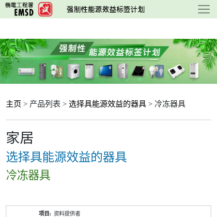
跳
至
主
要
内
容
主页
> 产品列表 >
选择具能源效益的器具
> 冷冻器具
家居
选择具能源效益的器具
冷冻器具
产
资料提供者
品