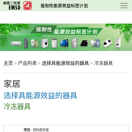
跳
至
主
要
内
容
主页
> 产品列表 >
选择具能源效益的器具
> 冷冻器具
家居
选择具能源效益的器具
冷冻器具
产
资料提供者
品