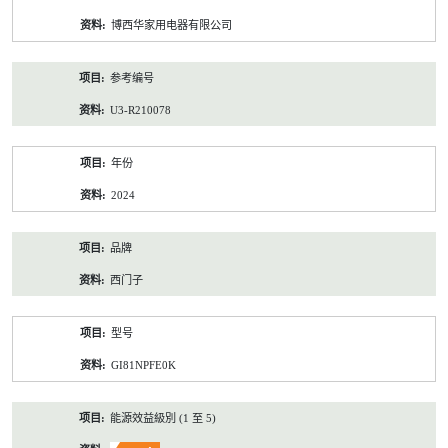
资
博西华家用电器有限公司
料
参考编号
U3-R210078
年份
2024
品牌
西门子
型号
GI81NPFE0K
能源效益級別 (1 至 5)