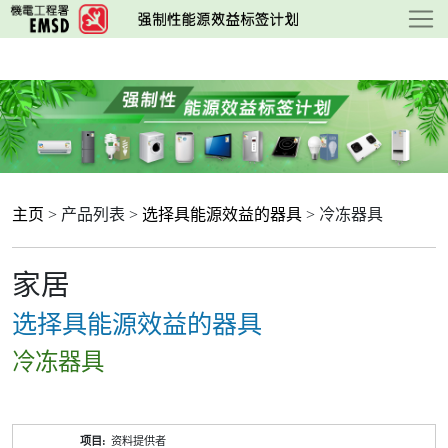
跳
至
主
要
内
容
主页
> 产品列表 >
选择具能源效益的器具
> 冷冻器具
家居
选择具能源效益的器具
冷冻器具
产
资料提供者
品