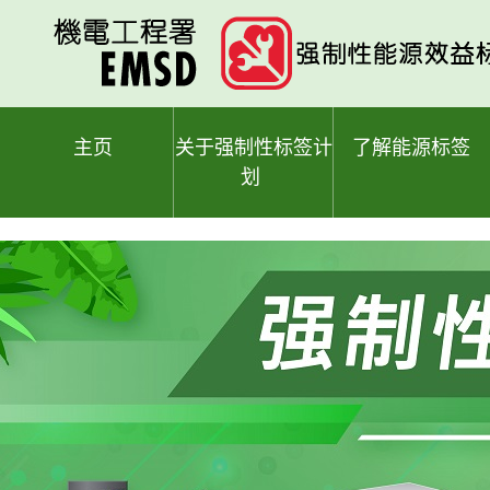
跳
至
主
要
内
容
主页
关于强制性标签计
了解能源标签
划