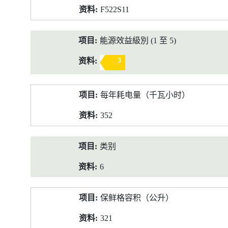
F522S11
能源效益級別 (1 至 5)
3
每年耗电量（千瓦小时）
352
类别
6
保鲜格容积（公升）
321