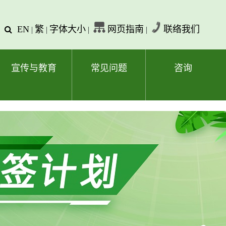
EN
繁
字体大小
网页指南
联络我们
查
|
|
|
|
询
文
字
宣传与教育
常见问题
咨询