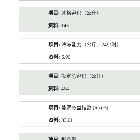
冰格容积（公升）
143
冷冻能力（公斤／24小时）
6.90
额定总容积（公升）
464
能源效益指数 (Iε) (%)
33.01
制冷剂