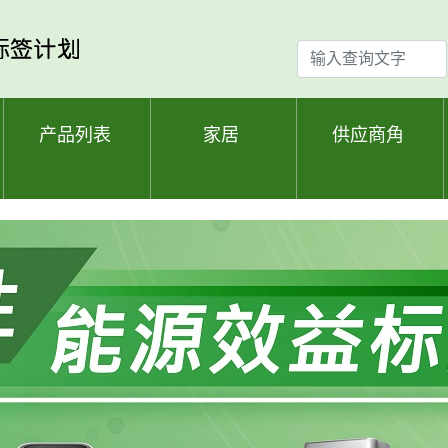
输
入
查
询
产品列表
家居
供应商角
文
字