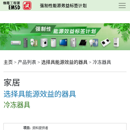
跳
至
主
要
内
容
主页
> 产品列表 >
选择具能源效益的器具
> 冷冻器具
家居
选择具能源效益的器具
冷冻器具
产
资料提供者
品