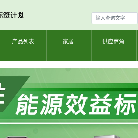
输
入
查
询
产品列表
家居
供应商角
文
字