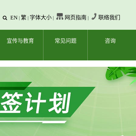
EN
繁
字体大小
网页指南
联络我们
查
|
|
|
|
询
文
字
宣传与教育
常见问题
咨询