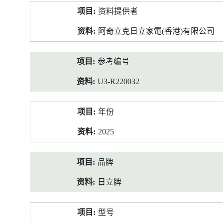
产
资料提供者
品
资
阿奇立克日立家電(香港)有限公司
料
参考编号
U3-R220032
年份
2025
品牌
日立牌
型号