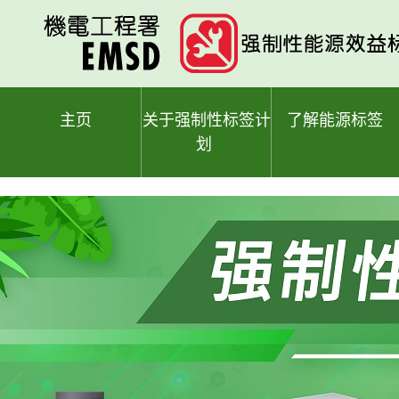
跳
至
主
要
内
容
主页
关于强制性标签计
了解能源标签
划