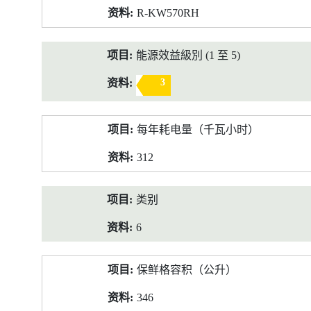
R-KW570RH
能源效益級別 (1 至 5)
3
每年耗电量（千瓦小时）
312
类别
6
保鲜格容积（公升）
346