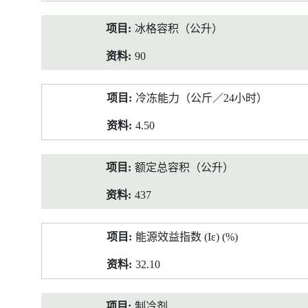
冰格容积（公升）
90
冷冻能力（公斤／24小时）
4.50
额定总容积（公升）
437
能源效益指数 (Iε) (%)
32.10
制冷剂