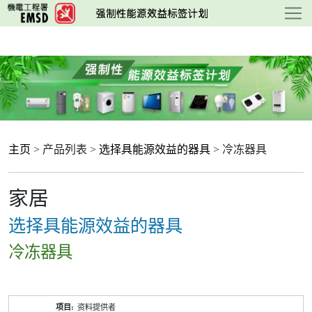
跳
至
主
要
内
容
主页
> 产品列表 >
选择具能源效益的器具
> 冷冻器具
家居
选择具能源效益的器具
冷冻器具
产
资料提供者
品