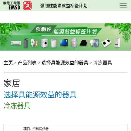
跳
至
主
要
内
容
主页
> 产品列表 >
选择具能源效益的器具
> 冷冻器具
家居
选择具能源效益的器具
冷冻器具
产
资料提供者
品