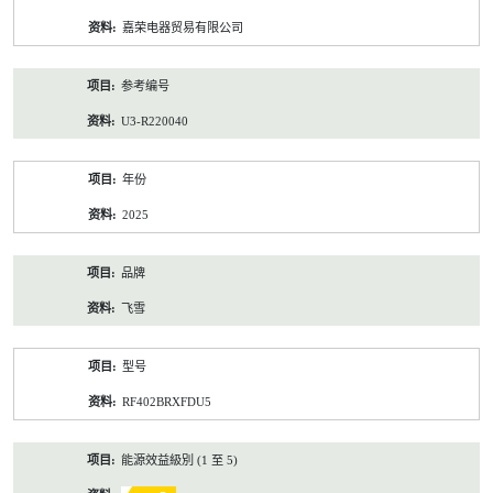
资
嘉荣电器贸易有限公司
料
参考编号
U3-R220040
年份
2025
品牌
飞雪
型号
RF402BRXFDU5
能源效益級別 (1 至 5)