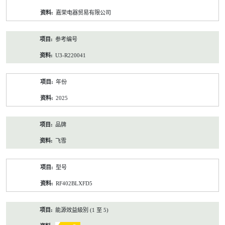
资
嘉荣电器贸易有限公司
料
参考编号
U3-R220041
年份
2025
品牌
飞雪
型号
RF402BLXFD5
能源效益級別 (1 至 5)