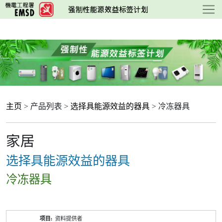
跳
至
主
要
内
容
主页
> 产品列表 >
选择具能源效益的器具
> 冷冻器具
家居
选择具能源效益的器具
冷冻器具
产
资料提供者
品