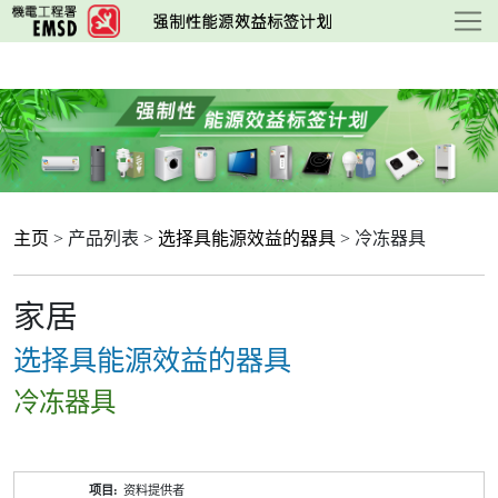
跳
至
主
要
内
容
主页
> 产品列表 >
选择具能源效益的器具
> 冷冻器具
家居
选择具能源效益的器具
冷冻器具
产
资料提供者
品