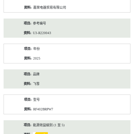
资
嘉荣电器贸易有限公司
料
参考编号
U3-R220043
年份
2025
品牌
飞雪
型号
RF402BRPW7
能源效益級別 (1 至 5)