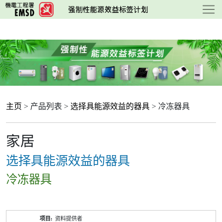
跳
至
主
要
内
容
主页
> 产品列表 >
选择具能源效益的器具
> 冷冻器具
家居
选择具能源效益的器具
冷冻器具
产
资料提供者
品