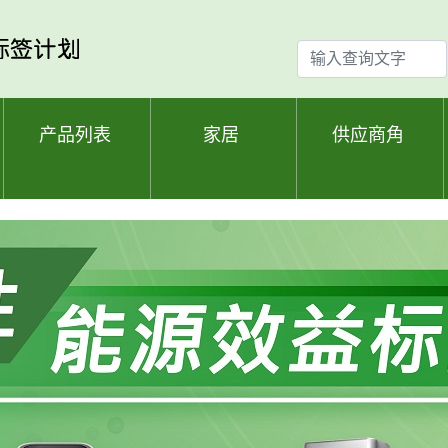
输
入
查
询
产品列表
家居
供应商角
文
字