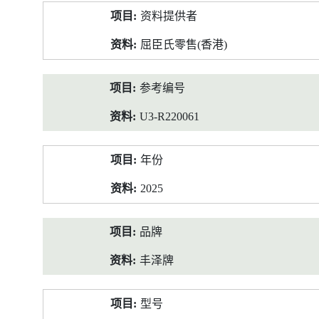
产
资料提供者
品
资
屈臣氏零售(香港)
料
参考编号
U3-R220061
年份
2025
品牌
丰泽牌
型号