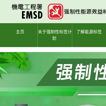
跳
至
主
要
内
容
主页
关于强制性标签计
了解能源标签
划