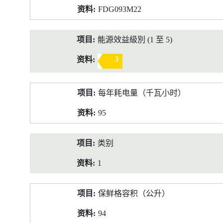
FDG093M22
能源效益級別 (1 至 5)
3
每年耗电量（千瓦小时）
95
类别
1
保鲜格容积（公升）
94