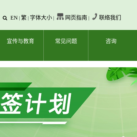
EN
繁
字体大小
网页指南
联络我们
查
|
|
|
|
询
文
字
宣传与教育
常见问题
咨询