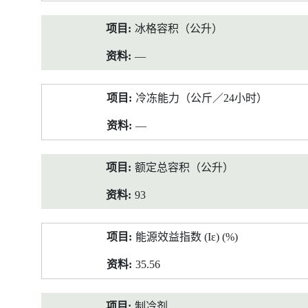
冰格容积（公升）
—
冷冻能力（公斤／24小时）
—
额定总容积（公升）
93
能源效益指数 (Iε) (%)
35.56
制冷剂