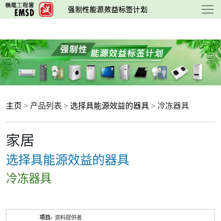
跳
至
主
要
内
容
主页
> 产品列表 >
选择具能源效益的器具
> 冷冻器具
家居
选择具能源效益的器具
冷冻器具
产
资料提供者
品