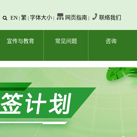
EN
繁
字体大小
网页指南
联络我们
查
|
|
|
|
询
文
字
宣传与教育
常见问题
咨询