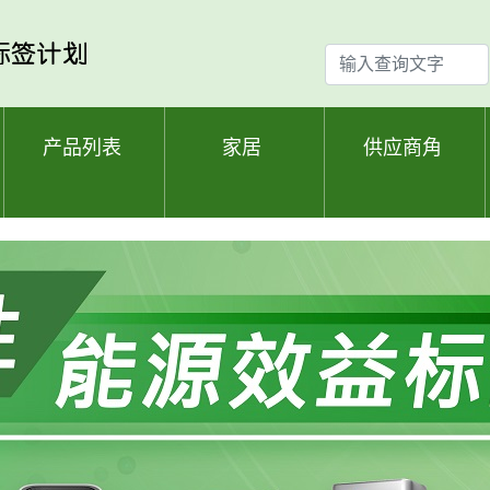
输
入
查
询
产品列表
家居
供应商角
文
字