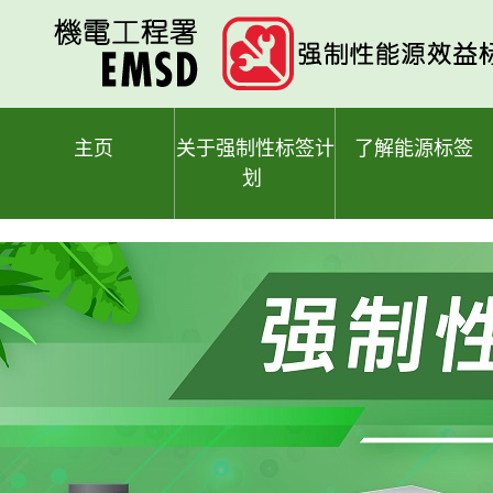
跳
至
主
要
内
容
主页
关于强制性标签计
了解能源标签
划