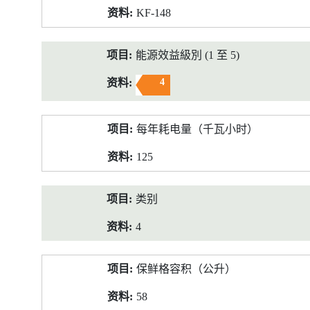
KF-148
能源效益級別 (1 至 5)
4
每年耗电量（千瓦小时）
125
类别
4
保鲜格容积（公升）
58