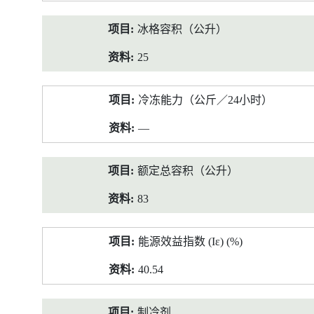
冰格容积（公升）
25
冷冻能力（公斤／24小时）
—
额定总容积（公升）
83
能源效益指数 (Iε) (%)
40.54
制冷剂