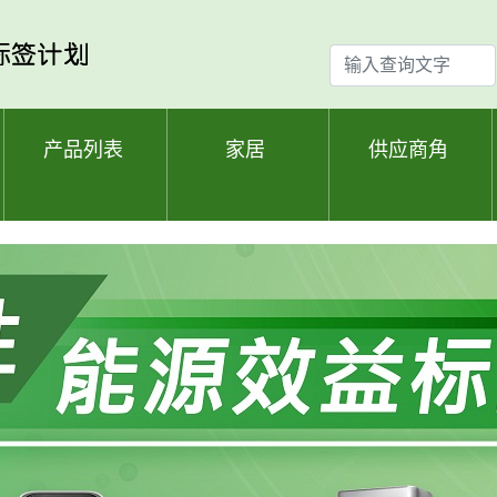
输
入
查
询
产品列表
家居
供应商角
文
字