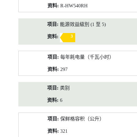
R-HW540RH
能源效益級別 (1 至 5)
3
每年耗电量（千瓦小时）
297
类别
6
保鲜格容积（公升）
321