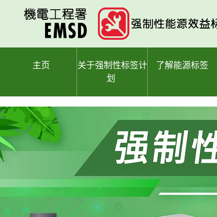
跳
至
主
要
内
容
主页
关于强制性标签计
了解能源标签
划