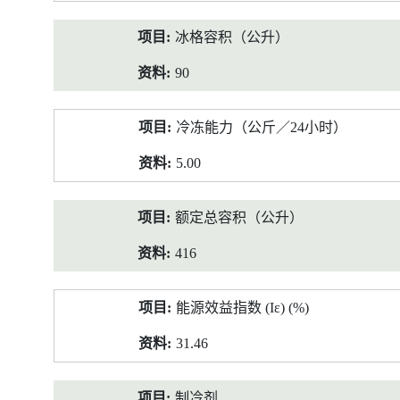
冰格容积（公升）
90
冷冻能力（公斤／24小时）
5.00
额定总容积（公升）
416
能源效益指数 (Iε) (%)
31.46
制冷剂