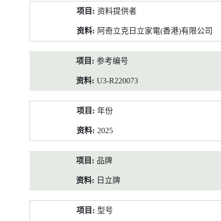
产
资料提供者
品
资
阿奇立克日立家電(香港)有限公司
料
参考编号
U3-R220073
年份
2025
品牌
日立牌
型号