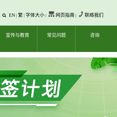
EN
繁
字体大小
网页指南
联络我们
查
|
|
|
|
询
文
字
宣传与教育
常见问题
咨询