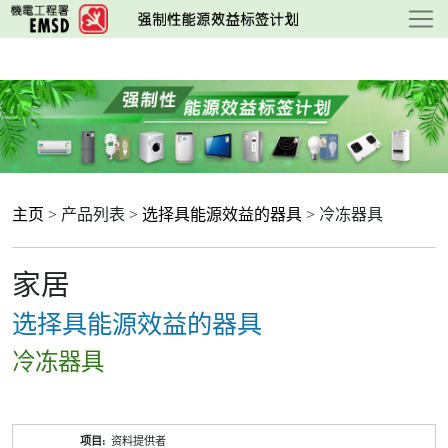
跳
至
主
要
内
容
主页
> 产品列表 >
选择具能源效益的器具
> 冷冻器具
家居
选择具能源效益的器具
冷冻器具
产
资料提供者
品