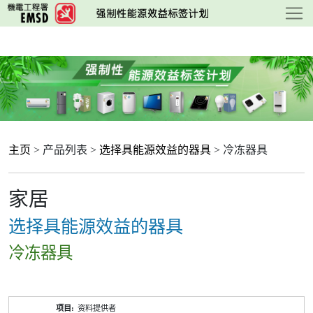
跳
至
主
要
内
容
主页
> 产品列表 >
选择具能源效益的器具
> 冷冻器具
家居
选择具能源效益的器具
冷冻器具
产
资料提供者
品