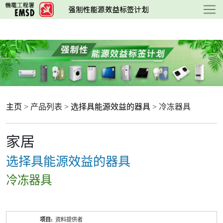
跳
至
主
要
内
容
主页
> 产品列表 >
选择具能源效益的器具
> 冷冻器具
家居
选择具能源效益的器具
冷冻器具
产
资料提供者
品