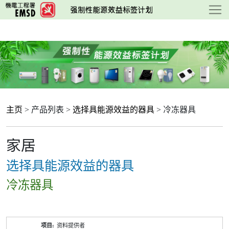
跳
至
主
要
内
容
主页
> 产品列表 >
选择具能源效益的器具
> 冷冻器具
家居
选择具能源效益的器具
冷冻器具
产
资料提供者
品