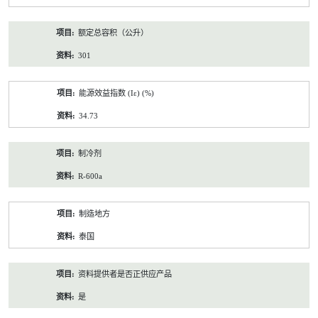
额定总容积（公升）
301
能源效益指数 (Iε) (%)
34.73
制冷剂
R-600a
制造地方
泰国
资料提供者是否正供应产品
是