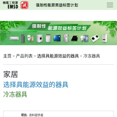
跳
至
主
要
内
容
主页
> 产品列表 >
选择具能源效益的器具
> 冷冻器具
家居
选择具能源效益的器具
冷冻器具
产
资料提供者
品