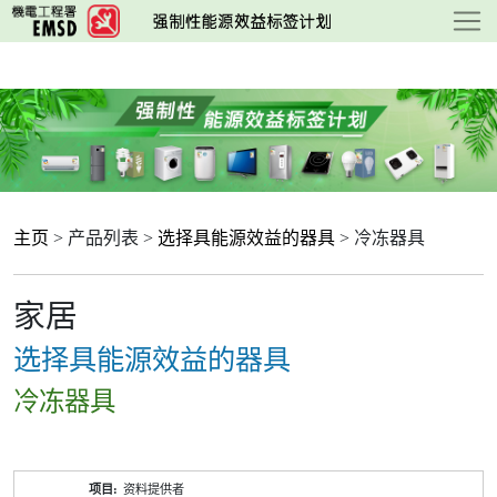
跳
至
主
要
内
容
主页
> 产品列表 >
选择具能源效益的器具
> 冷冻器具
家居
选择具能源效益的器具
冷冻器具
产
资料提供者
品