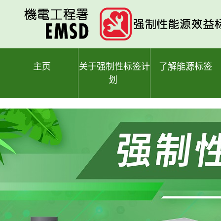
跳
至
主
要
内
容
主页
关于强制性标签计
了解能源标签
划