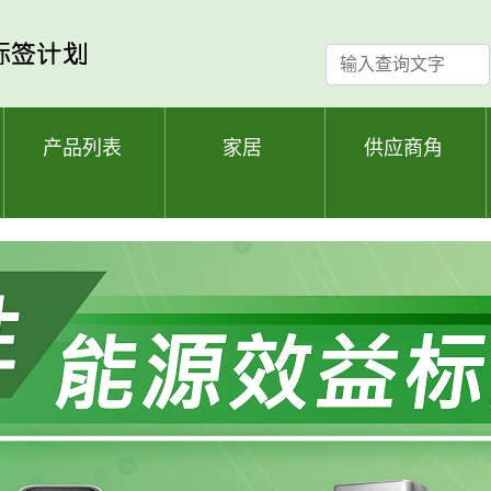
输
入
查
询
产品列表
家居
供应商角
文
字