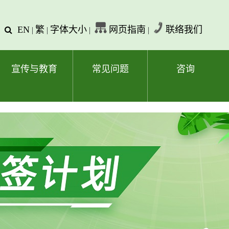
EN
繁
字体大小
网页指南
联络我们
查
|
|
|
|
询
文
字
宣传与教育
常见问题
咨询