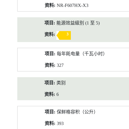
NR-F607HX-X3
能源效益級別 (1 至 5)
3
每年耗电量（千瓦小时）
327
类别
6
保鲜格容积（公升）
393