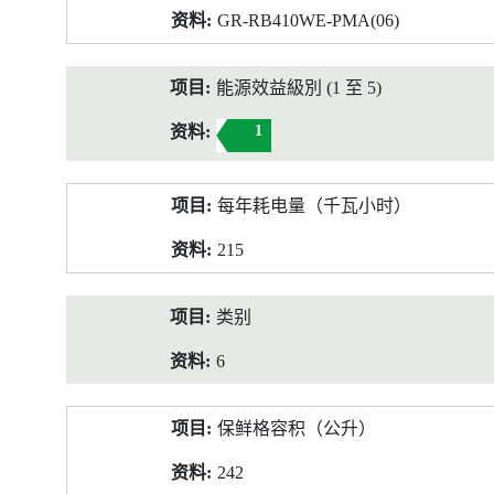
GR-RB410WE-PMA(06)
能源效益級別 (1 至 5)
1
每年耗电量（千瓦小时）
215
类别
6
保鲜格容积（公升）
242