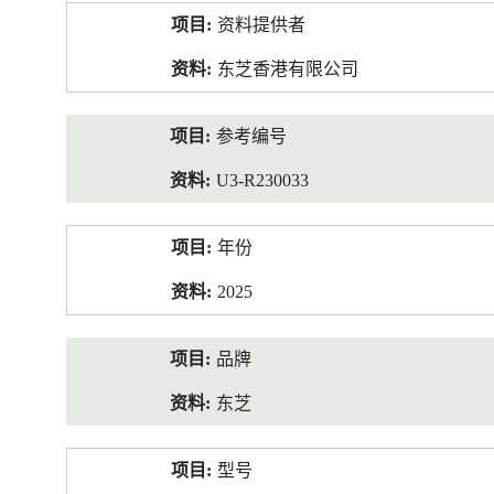
产
资料提供者
品
资
东芝香港有限公司
料
参考编号
U3-R230033
年份
2025
品牌
东芝
型号