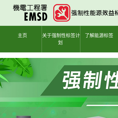
跳
至
主
要
内
容
主页
关于强制性标签计
了解能源标签
划