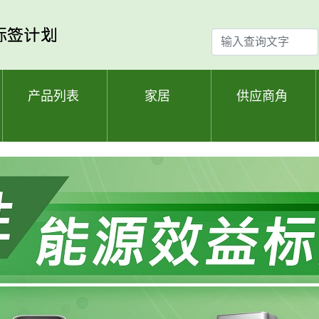
输
入
查
询
产品列表
家居
供应商角
文
字