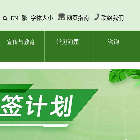
EN
繁
字体大小
网页指南
联络我们
查
|
|
|
|
询
文
字
宣传与教育
常见问题
咨询