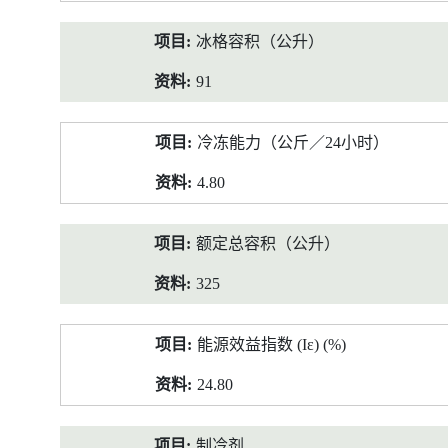
冰格容积（公升）
91
冷冻能力（公斤／24小时）
4.80
额定总容积（公升）
325
能源效益指数 (Iε) (%)
24.80
制冷剂