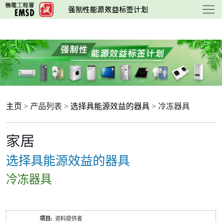
跳
至
主
要
内
容
主页
> 产品列表 >
选择具能源效益的器具
> 冷冻器具
家居
选择具能源效益的器具
冷冻器具
产
资料提供者
品