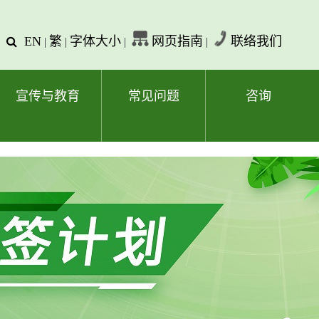
EN
繁
字体大小
网页指南
联络我们
查
|
|
|
|
询
文
字
宣传与教育
常见问题
咨询