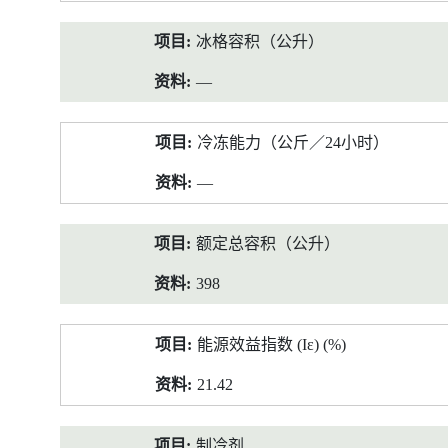
冰格容积（公升）
—
冷冻能力（公斤／24小时）
—
额定总容积（公升）
398
能源效益指数 (Iε) (%)
21.42
制冷剂