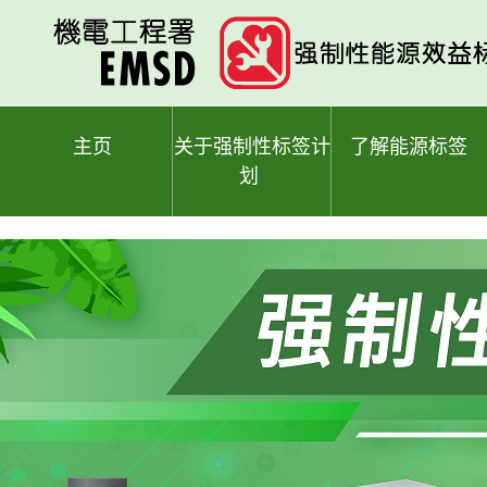
跳
至
主
要
内
容
主页
关于强制性标签计
了解能源标签
划