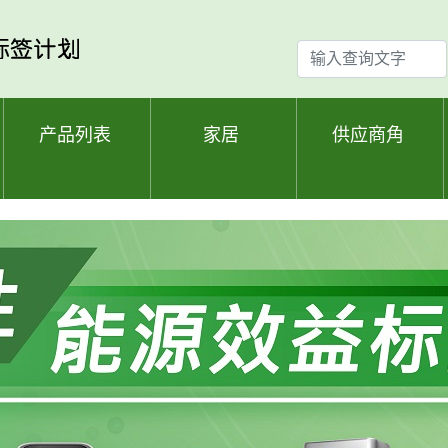
输
入
查
询
产品列表
家居
供应商角
文
字