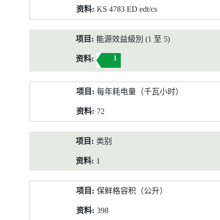
KS 4783 ED edt/cs
能源效益級別 (1 至 5)
1
每年耗电量（千瓦小时）
72
类别
1
保鲜格容积（公升）
398