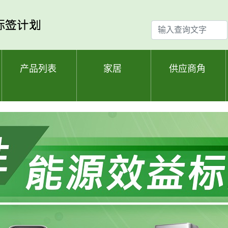
输
入
查
询
产品列表
家居
供应商角
文
字