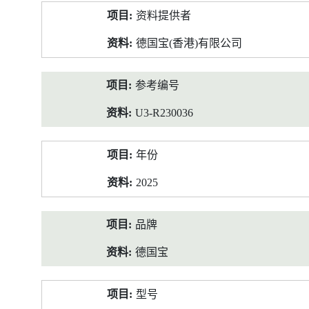
产
资料提供者
品
资
德国宝(香港)有限公司
料
参考编号
U3-R230036
年份
2025
品牌
德国宝
型号