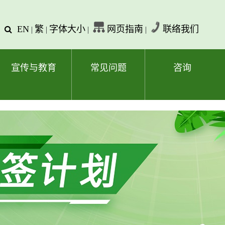
EN
繁
字体大小
网页指南
联络我们
查
|
|
|
|
询
文
字
宣传与教育
常见问题
咨询