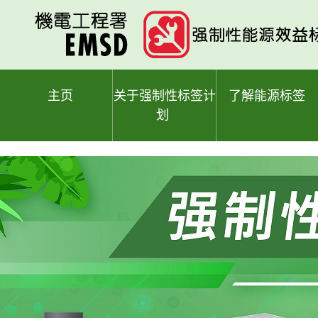
跳
至
主
要
内
容
主页
关于强制性标签计
了解能源标签
划