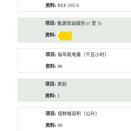
REF-195-S
能源效益級別 (1 至 5)
3
每年耗电量（千瓦小时）
86
类别
1
保鲜格容积（公升）
90