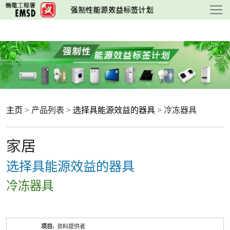
跳
至
主
要
内
容
主页
> 产品列表 >
选择具能源效益的器具
> 冷冻器具
家居
选择具能源效益的器具
冷冻器具
产
资料提供者
品