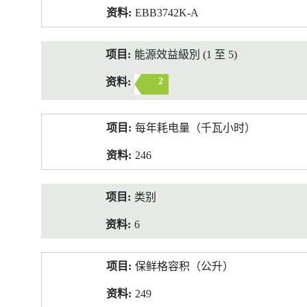
EBB3742K-A
能源效益級別 (1 至 5)
2
每年耗电量（千瓦小时）
246
类别
6
保鲜格容积（公升）
249