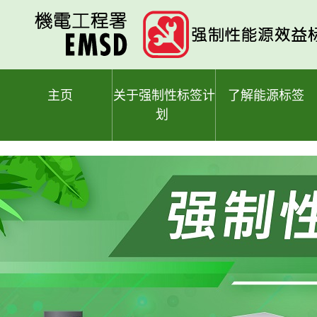
跳
至
主
要
内
容
主页
关于强制性标签计
了解能源标签
划