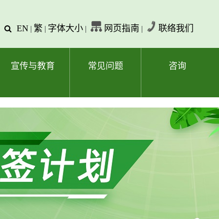
EN
繁
字体大小
网页指南
联络我们
查
|
|
|
|
询
文
字
宣传与教育
常见问题
咨询