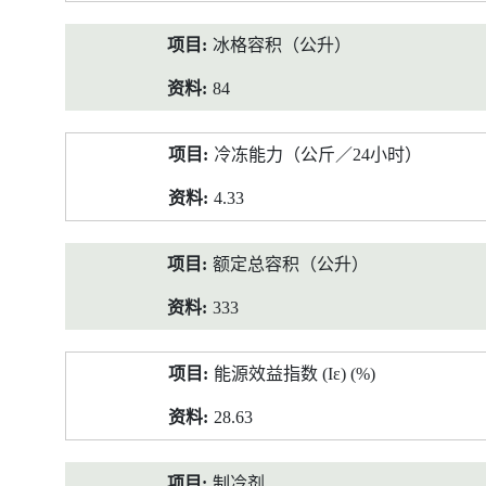
冰格容积（公升）
84
冷冻能力（公斤／24小时）
4.33
额定总容积（公升）
333
能源效益指数 (Iε) (%)
28.63
制冷剂