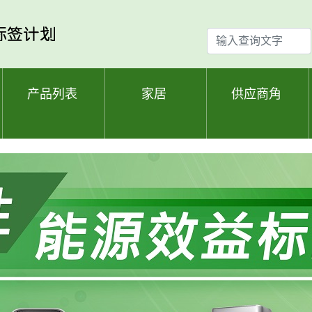
输
入
查
询
产品列表
家居
供应商角
文
字