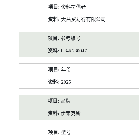
产
资料提供者
品
资
大昌贸易行有限公司
料
参考编号
U3-R230047
年份
2025
品牌
伊莱克斯
型号