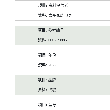
产
资料提供者
品
资
太平家庭电器
料
参考编号
U3-R230051
年份
2025
品牌
飞歌
型号