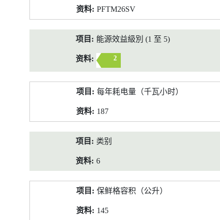
PFTM26SV
能源效益級別 (1 至 5)
2
每年耗电量（千瓦小时）
187
类别
6
保鲜格容积（公升）
145