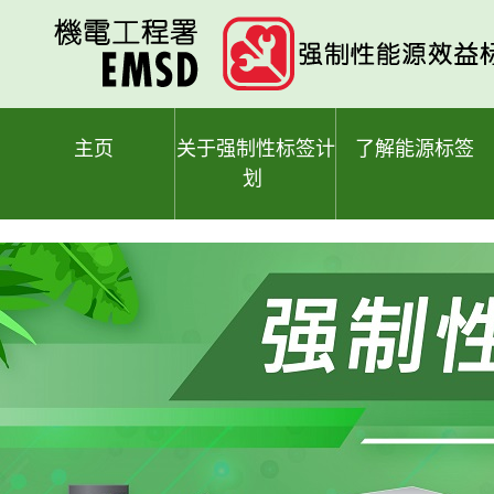
跳
至
主
要
内
容
主页
关于强制性标签计
了解能源标签
划