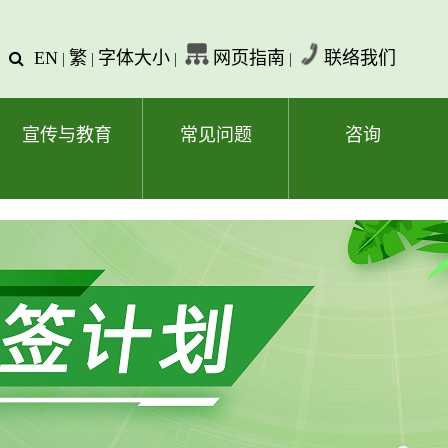
EN
繁
字体大小
网页指南
联络我们
查
|
|
|
|
询
文
字
宣传与教育
常见问题
咨询