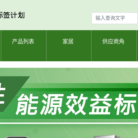
输
入
查
询
产品列表
家居
供应商角
文
字