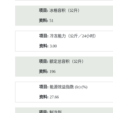
冰格容积（公升）
51
冷冻能力（公斤／24小时）
3.00
额定总容积（公升）
196
能源效益指数 (Iε) (%)
27.66
制冷剂