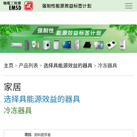
跳
至
主
要
内
容
主页
> 产品列表 >
选择具能源效益的器具
> 冷冻器具
家居
选择具能源效益的器具
冷冻器具
产
资料提供者
品