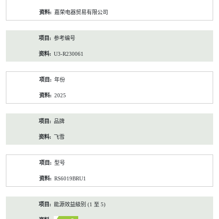
资
嘉荣电器贸易有限公司
料
参考编号
U3-R230061
年份
2025
品牌
飞雪
型号
RS6019BRU1
能源效益級別 (1 至 5)