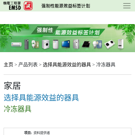
跳
至
主
要
内
容
主页
> 产品列表 >
选择具能源效益的器具
> 冷冻器具
家居
选择具能源效益的器具
冷冻器具
产
资料提供者
品