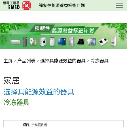
跳
至
主
要
内
容
主页
> 产品列表 >
选择具能源效益的器具
> 冷冻器具
家居
选择具能源效益的器具
冷冻器具
产
资料提供者
品