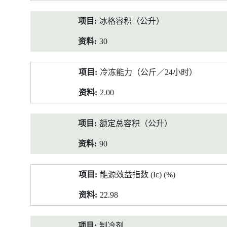
冰格容积（公升）
30
冷冻能力（公斤／24小时）
2.00
额定总容积（公升）
90
能源效益指数 (Iε) (%)
22.98
制冷剂