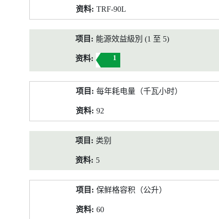
TRF-90L
能源效益級別 (1 至 5)
1
每年耗电量（千瓦小时）
92
类别
5
保鲜格容积（公升）
60