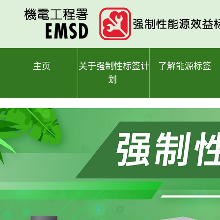
跳
至
主
要
内
容
主页
关于强制性标签计
了解能源标签
划