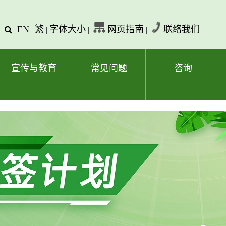
EN
繁
字体大小
网页指南
联络我们
查
|
|
|
|
询
文
字
宣传与教育
常见问题
咨询