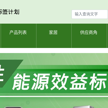
输
入
查
询
产品列表
家居
供应商角
文
字