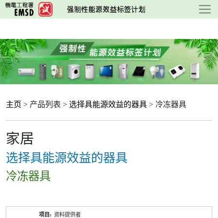
跳
至
主
要
内
容
主页
> 产品列表 >
选择具能源效益的器具
> 冷冻器具
家居
选择具能源效益的器具
冷冻器具
产
资料提供者
品