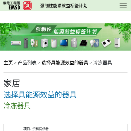
跳
至
主
要
内
容
主页
> 产品列表 >
选择具能源效益的器具
> 冷冻器具
家居
选择具能源效益的器具
冷冻器具
产
资料提供者
品