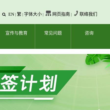
EN
繁
字体大小
网页指南
联络我们
查
|
|
|
|
询
文
字
宣传与教育
常见问题
咨询