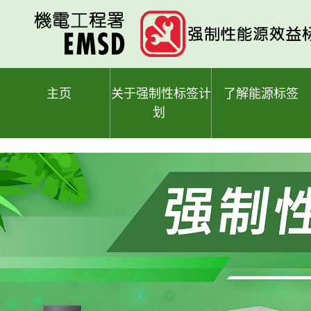
跳
至
主
要
内
容
主页
关于强制性标签计
了解能源标签
划