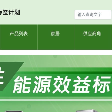
输
入
查
询
产品列表
家居
供应商角
文
字