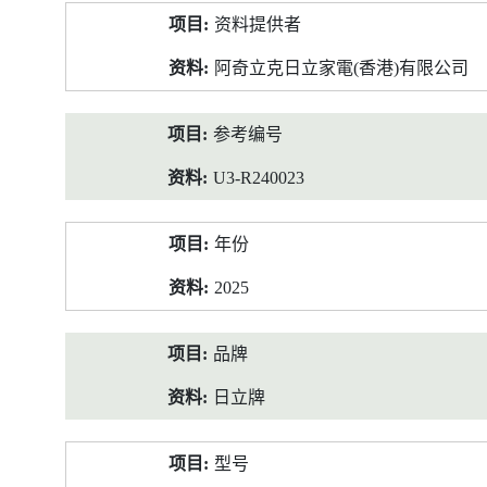
产
资料提供者
品
资
阿奇立克日立家電(香港)有限公司
料
参考编号
U3-R240023
年份
2025
品牌
日立牌
型号