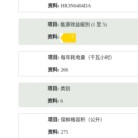
HR3N6404DA
能源效益級別 (1 至 5)
3
每年耗电量（千瓦小时）
266
类别
6
保鲜格容积（公升）
275