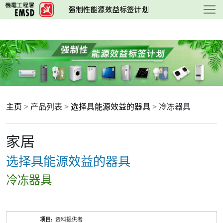
跳
至
主
要
内
容
主页
> 产品列表 >
选择具能源效益的器具
> 冷冻器具
家居
选择具能源效益的器具
冷冻器具
产
资料提供者
品