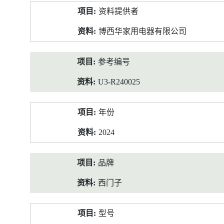
产
资料提供者
品
资
博西华家用电器有限公司
料
参考编号
U3-R240025
年份
2024
品牌
西门子
型号