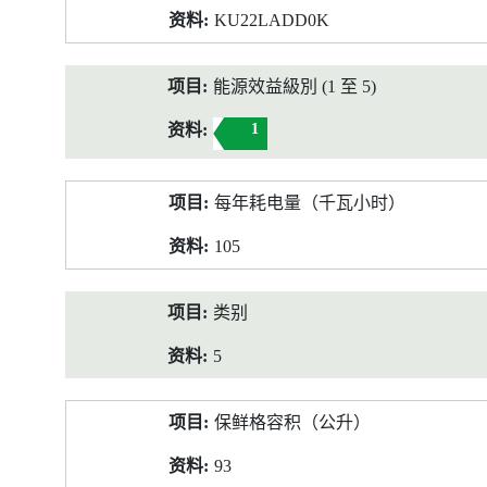
KU22LADD0K
能源效益級別 (1 至 5)
1
每年耗电量（千瓦小时）
105
类别
5
保鲜格容积（公升）
93