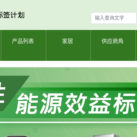
输
入
查
询
产品列表
家居
供应商角
文
字