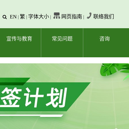
EN
繁
字体大小
网页指南
联络我们
查
|
|
|
|
询
文
字
宣传与教育
常见问题
咨询