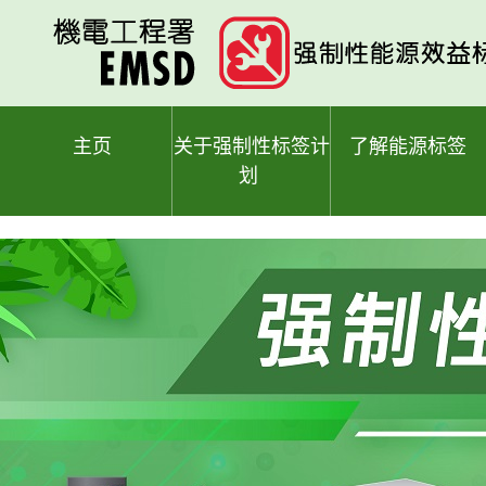
跳
至
主
要
内
容
主页
关于强制性标签计
了解能源标签
划