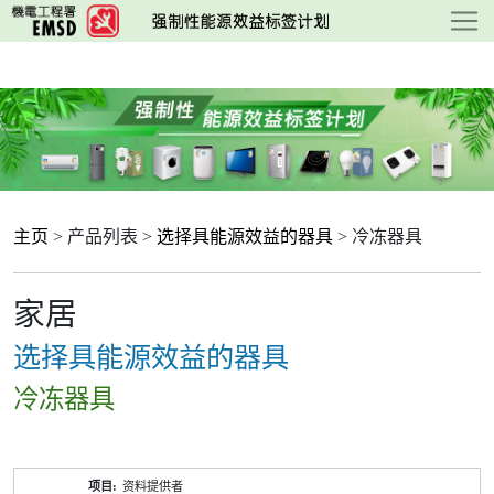
跳
至
主
要
内
容
主页
> 产品列表 >
选择具能源效益的器具
> 冷冻器具
家居
选择具能源效益的器具
冷冻器具
产
资料提供者
品