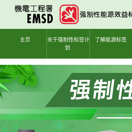
跳
至
主
要
内
容
主页
关于强制性标签计
了解能源标签
划