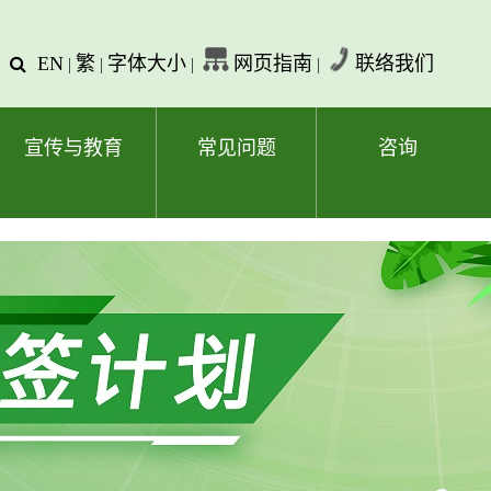
EN
繁
字体大小
网页指南
联络我们
查
|
|
|
|
询
文
字
宣传与教育
常见问题
咨询