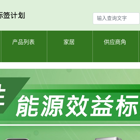
输
入
查
询
产品列表
家居
供应商角
文
字