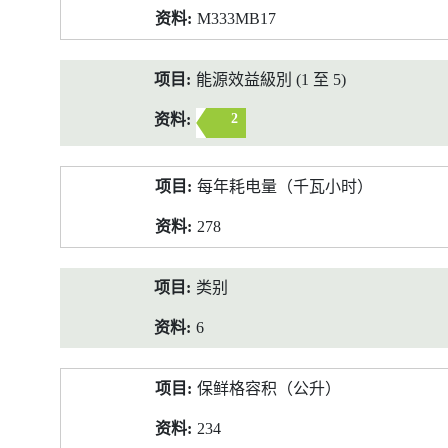
M333MB17
能源效益級別 (1 至 5)
2
每年耗电量（千瓦小时）
278
类别
6
保鲜格容积（公升）
234