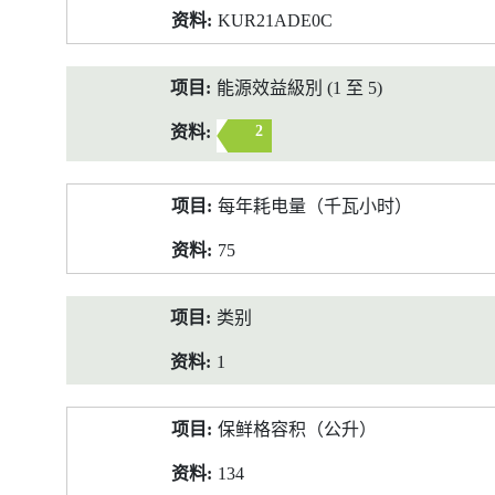
KUR21ADE0C
能源效益級別 (1 至 5)
2
每年耗电量（千瓦小时）
75
类别
1
保鲜格容积（公升）
134