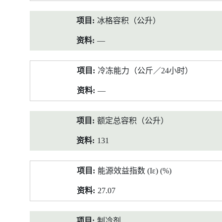
冰格容积（公升）
—
冷冻能力（公斤／24小时）
—
额定总容积（公升）
131
能源效益指数 (Iε) (%)
27.07
制冷剂