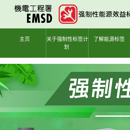
跳
至
主
要
内
容
主页
关于强制性标签计
了解能源标签
划