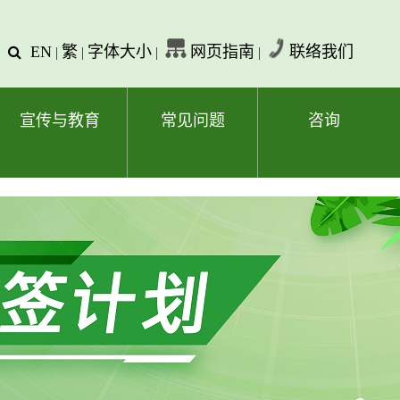
EN
繁
字体大小
网页指南
联络我们
查
|
|
|
|
询
文
字
宣传与教育
常见问题
咨询