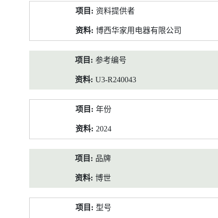
产
资料提供者
品
资
博西华家用电器有限公司
料
参考编号
U3-R240043
年份
2024
品牌
博世
型号