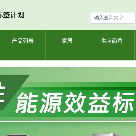
输
入
查
询
产品列表
家居
供应商角
文
字