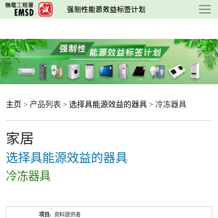
跳
至
主
要
内
容
主页
> 产品列表 >
选择具能源效益的器具
> 冷冻器具
家居
选择具能源效益的器具
冷冻器具
产
资料提供者
品