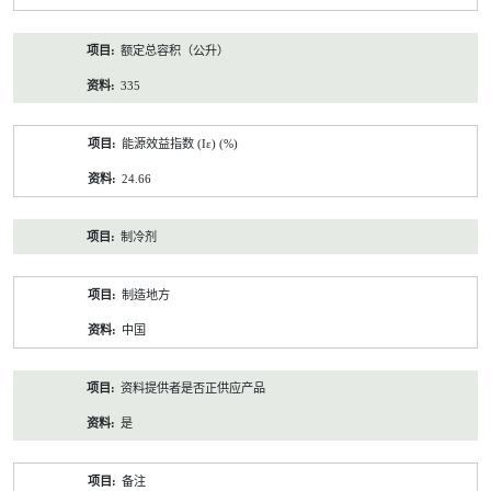
额定总容积（公升）
335
能源效益指数 (Iε) (%)
24.66
制冷剂
制造地方
中国
资料提供者是否正供应产品
是
备注