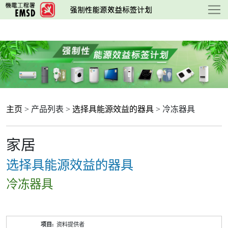
跳
至
主
要
内
容
主页
> 产品列表 >
选择具能源效益的器具
> 冷冻器具
家居
选择具能源效益的器具
冷冻器具
产
资料提供者
品